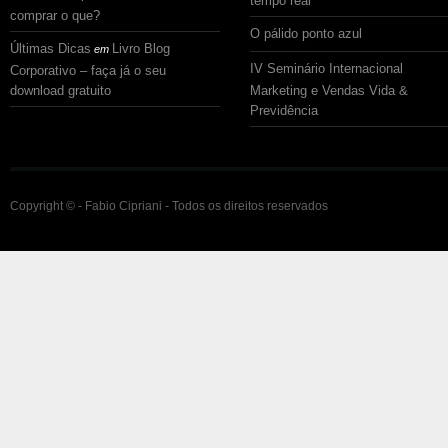
comprar o que?
O pálido ponto azul
Últimas Dicas
Livro Blog
em
IV Seminário Internacional
Corporativo – faça já o seu
download gratuito
Marketing e Vendas Vida &
Previdência
Copyright © - Fabio Cipriani - Todos os direitos reservados