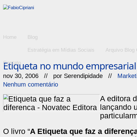
Home
Blog
Estratégia em Mídias Sociais
Arquivo Blog 
Etiqueta no mundo empresarial
Contato
nov 30, 2006 // por
Serendipidade
//
Market
Nenhum comentário
A editora 
lançando u
particular
O livro “
A Etiqueta que faz a diferen