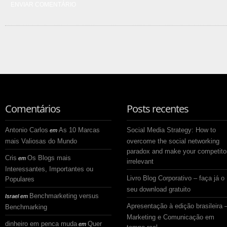
Comentários
Posts recentes
Antonio Carlos
As 10 Marcas
Social Media Strategy: How to
em
mais Valiosas do Mundo
overcome the social networking
paradox and make your competito
Cris
Os Blogs mais
em
irrelevant
Interessantes, Importantes ou
Livro Blog Corporativo – faça já o
Populares
seu download gratuito
Benchmarketing versus
Israel
em
Apresentação à edição brasileira 
Benchmarking
Marketing e Comunicação em
dinheiro em penca muda
Quer
em
tempo real