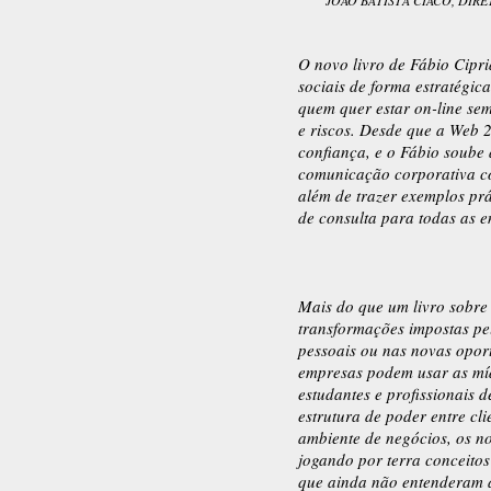
JOÃO BATISTA CIACO, DIR
O novo livro de Fábio Cipr
sociais de forma estratégic
quem quer estar on-line sem
e riscos. Desde que a Web
confiança, e o Fábio soube 
comunicação corporativa c
além de trazer exemplos pr
de consulta para todas as 
Mais do que um livro sobre 
transformações impostas pe
pessoais ou nas novas opor
empresas podem usar as míd
estudantes e profissionais
estrutura de poder entre cl
ambiente de negócios, os n
jogando por terra conceito
que ainda não entenderam a