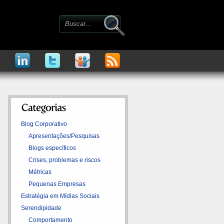
Blog Corporativo
Apresentações/Pesquisas
Blogs específicos
Crises, problemas e riscos
Métricas
Pequenas Empresas
Estratégia em Mídias Sociais
Serendipidade
Comportamento