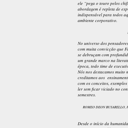
ele “pega o touro pelos chif
abordagem é repleta de exp
indispensável para todos aq
ambiente corporativo.
No universo dos pensadores 
com muita convicção que Fá
se debruçam com profundida
um grande marco na literatu
época, todo time de executiv
Nós nos destacamos muito n
creditamos aos ensinamento
com os conceitos, exemplos
ler sem ficar viciado no co
semestres.
ROMEO DEON BUSARELLO, P
Desde o início da humanid