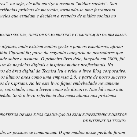
res”, ou seja, ele não teoriza o assunto “mídias sociais”. Sua
eriências práticas de mercado, tornando-se uma ferramenta
ueles que estudam e decidem a respeito de mídias sociais no
MAURO SEGURA, DIRETOR DE MARKETING E COMUNICAÇÃO DA IBM BRASIL
digitais, onde existem muitos geeks e poucos estudiosos, afirmo
bio Cipriani faz parte da segunda categoria de pensadores que
de sobre o assunto. O primeiro livro dele, lançado em 2006, foi
ra de negócios digitais e inspirou muitos profissionais. Na
os da área digital da Tecnisa leu e releu o livro Blog corporativo.
os últimos anos como uma empresa 2.0, e parte de nosso sucesso
s de Cipriani. Ao ler este livro fiquei embebedado novamente
 e, sobretudo, com a leveza como ele discorre. Não há como não
nteúdo. Será o livro referência dos meus alunos nos próximos
ROFESSOR DE MBA E PÓS-GRADUAÇÃO DA ESPM E INPER/IBMEC E DIRETOR
DE INTERNET DA TECNISA
ade, as pessoas se comunicam. O que mudou nesse período foram