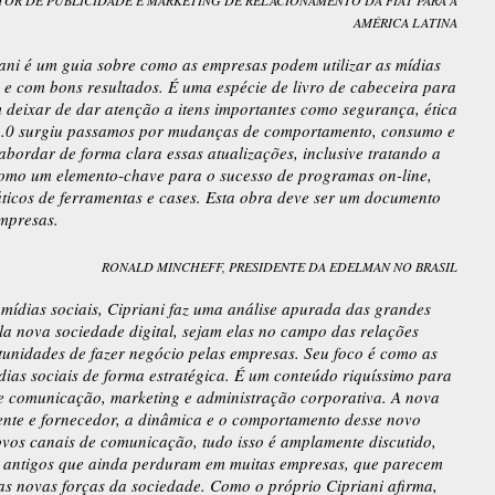
ETOR DE PUBLICIDADE E MARKETING DE RELACIONAMENTO DA FIAT PARA A
AMÉRICA LATINA
iani é um guia sobre como as empresas podem utilizar as mídias
a e com bons resultados. É uma espécie de livro de cabeceira para
 deixar de dar atenção a itens importantes como segurança, ética
 2.0 surgiu passamos por mudanças de comportamento, consumo e
abordar de forma clara essas atualizações, inclusive tratando a
omo um elemento-chave para o sucesso de programas on-line,
áticos de ferramentas e cases. Esta obra deve ser um documento
empresas.
RONALD MINCHEFF, PRESIDENTE DA EDELMAN NO BRASIL
mídias sociais, Cipriani faz uma análise apurada das grandes
la nova sociedade digital, sejam elas no campo das relações
tunidades de fazer negócio pelas empresas. Seu foco é como as
ias sociais de forma estratégica. É um conteúdo riquíssimo para
 de comunicação, marketing e administração corporativa. A nova
iente e fornecedor, a dinâmica e o comportamento desse novo
ovos canais de comunicação, tudo isso é amplamente discutido,
s antigos que ainda perduram em muitas empresas, que parecem
s novas forças da sociedade. Como o próprio Cipriani afirma,