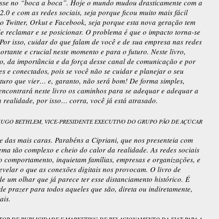
fosse no “boca a boca”. Hoje o mundo mudou drasticamente com a
2.0 e com as redes sociais, seja porque ficou muito mais fácil
no Twitter, Orkut e Facebook, seja porque esta nova geração tem
 reclamar e se posicionar. O problema é que o impacto torna-se
 Por isso, cuidar do que falam de você e de sua empresa nas redes
ortante e crucial neste momento e para o futuro. Neste livro,
do, da importância e da força desse canal de comunicação e por
es e conectados, pois se você não se cuidar e planejar o seu
futuro que vier… e, garanto, não será bom! De forma simples,
 encontrará neste livro os caminhos para se adequar e adequar a
realidade, por isso… corra, você já está atrasado.
UGO BETHLEM, VICE-PRESIDENTE EXECUTIVO DO GRUPO PÃO DE AÇÚCAR
e das mais caras. Parabéns a Cipriani, que nos presenteia com
ema tão complexo e cheio do calor da realidade. As redes sociais
comportamento, inquietam famílias, empresas e organizações, e
velar o que as conexões digitais nos provocam. O livro de
de um olhar que já parece ter esse distanciamento histórico. É
 de prazer para todos aqueles que são, direta ou indiretamente,
ais.