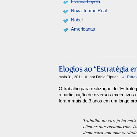
Livraria Loyola
Nova Tempo Real
Nobel
Americanas
maio 31, 2011 // por
Fabio Cipriani
//
Estra
O trabalho para realização do “Estraté
a participação de diversos executivos n
foram mais de 3 anos em um longo proc
Trabalho no varejo há mai
clientes que reclamavam. Iss
demonstravam uma verdadei