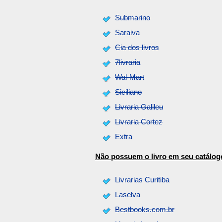
Submarino
Saraiva
Cia dos livros
7livraria
Wal-Mart
Siciliano
Livraria Galileu
Livraria Cortez
Extra
Não possuem o livro em seu catálog
Livrarias Curitiba
Laselva
Bestbooks.com.br