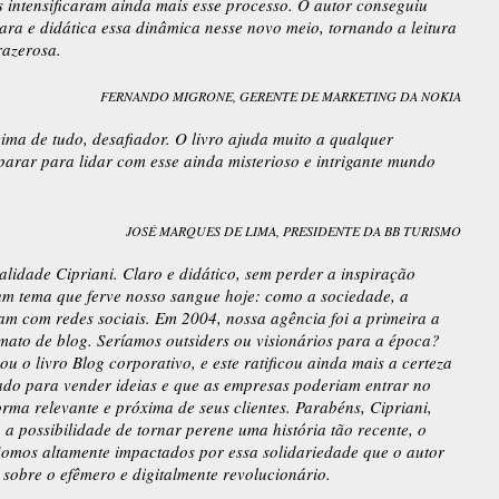
is intensificaram ainda mais esse processo. O autor conseguiu
ara e didática essa dinâmica nesse novo meio, tornando a leitura
razerosa.
FERNANDO MIGRONE, GERENTE DE MARKETING DA NOKIA
cima de tudo, desafiador. O livro ajuda muito a qualquer
parar para lidar com esse ainda misterioso e intrigante mundo
JOSÉ MARQUES DE LIMA, PRESIDENTE DA BB TURISMO
alidade Cipriani. Claro e didático, sem perder a inspiração
um tema que ferve nosso sangue hoje: como a sociedade, a
am com redes sociais. Em 2004, nossa agência foi a primeira a
rmato de blog. Seríamos outsiders ou visionários para a época?
u o livro Blog corporativo, e este ratificou ainda mais a certeza
do para vender ideias e que as empresas poderiam entrar no
rma relevante e próxima de seus clientes. Parabéns, Cipriani,
a possibilidade de tornar perene uma história tão recente, o
 Somos altamente impactados por essa solidariedade que o autor
r sobre o efêmero e digitalmente revolucionário.