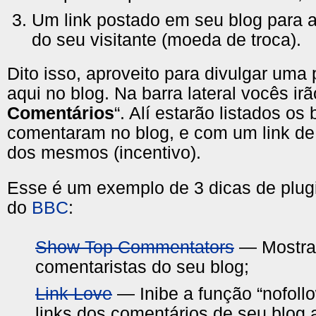
Um link postado em seu blog para 
do seu visitante (moeda de troca).
Dito isso, aproveito para divulgar u
aqui no blog. Na barra lateral vocês irã
Comentários
“. Alí estarão listados os
comentaram no blog, e com um link de 
dos mesmos (incentivo).
Esse é um exemplo de 3 dicas de plu
do
BBC
:
Show Top Commentators
— Mostra
comentaristas do seu blog;
Link Love
— Inibe a função “nofollo
links dos comentários de seu blog 