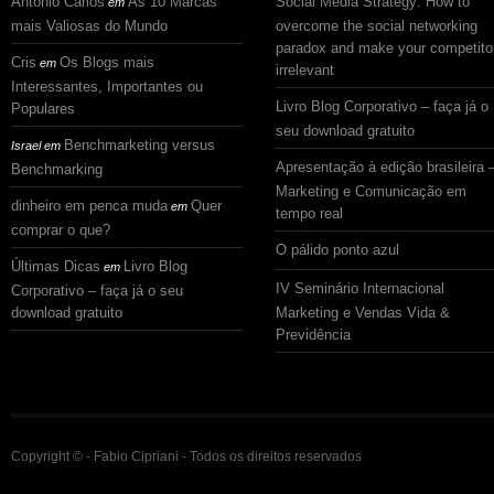
Antonio Carlos
As 10 Marcas
Social Media Strategy: How to
em
mais Valiosas do Mundo
overcome the social networking
paradox and make your competito
Cris
Os Blogs mais
em
irrelevant
Interessantes, Importantes ou
Livro Blog Corporativo – faça já o
Populares
seu download gratuito
Benchmarketing versus
Israel
em
Apresentação à edição brasileira 
Benchmarking
Marketing e Comunicação em
dinheiro em penca muda
Quer
em
tempo real
comprar o que?
O pálido ponto azul
Últimas Dicas
Livro Blog
em
IV Seminário Internacional
Corporativo – faça já o seu
download gratuito
Marketing e Vendas Vida &
Previdência
Copyright © - Fabio Cipriani - Todos os direitos reservados