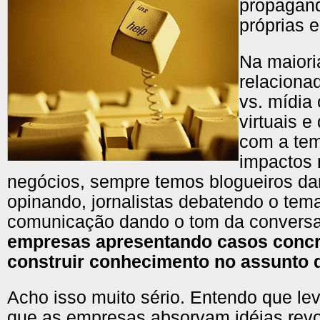
propagand
próprias 
Na maiori
relaciona
vs. mídia
virtuais 
com a tem
impactos 
negócios, sempre temos blogueiros da
opinando, jornalistas debatendo o tema
comunicação dando o tom da convers
empresas apresentando casos concr
construir conhecimento no assunto 
Acho isso muito sério. Entendo que l
que as empresas absorvam idéias revo